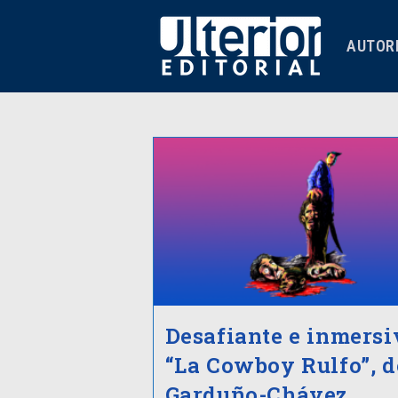
AUTOR
Desafiante e inmersi
“La Cowboy Rulfo”, d
Garduño-Chávez