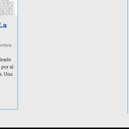
La
ectura
desde
por sí
a. Una