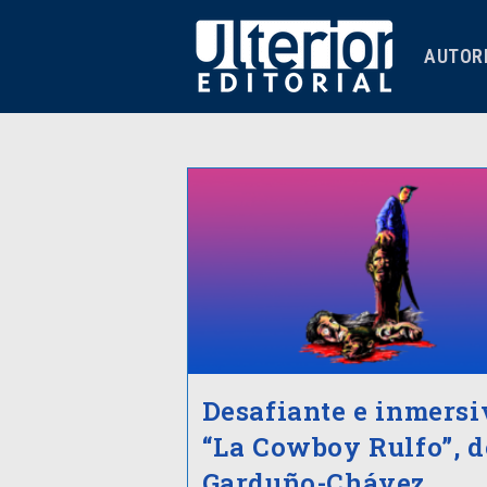
AUTOR
Desafiante e inmersi
“La Cowboy Rulfo”, d
Garduño-Chávez