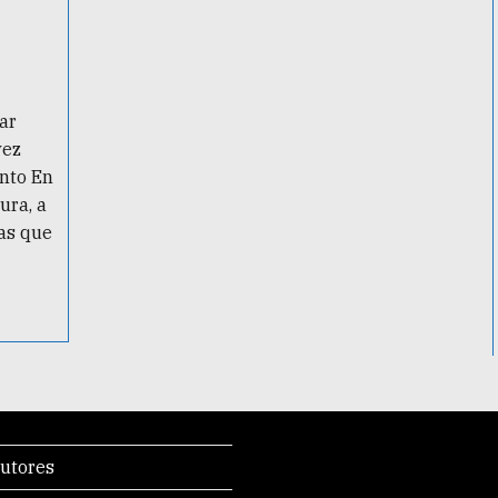
ar
vez
into En
ura, a
as que
utores